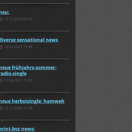
neu:
12.12.2023 09:14
diverse sensational news
13.03.2023 15:48
neue frühjahrs-sommer-
radio-single
01.04.2021 10:56
neue herbstsingle: hamweh
10.10.2020 11:06
print-bvz news: