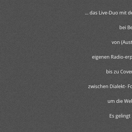
... das Live-Duo mit
bei B
von (Aust
eigenen Radio-erp
bis zu Coverve
zwischen Dialekt- Folkr
um die Welt mit i
Es gelingt meist